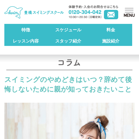
体験予約・入会
Menu
のお問合せはこ
豊橋スイミングスク
お電話での
メー
特徴
スケジュール
料金
ちら
ール
お問合わ
ルで
レッスン内容
スタッフ紹介
施設紹介
せ 0120-
のお
304-042
問合
わせ
コラム
スイミングのやめどきはいつ？辞めて後
悔しないために親が知っておきたいこと