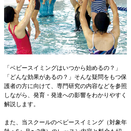
「ベビースイミングはいつから始めるの？」
「どんな効果があるの？」そんな疑問をもつ保
護者の方に向けて、専門研究の内容などを参照
しながら、発育・発達への影響をわかりやすく
解説します。
また、当スクールのベビースイミング（対象年
齢：6ヶ月〜2歳）のレッスン内容と料金も紹
介しますので、興味のある方はぜひ参考にして
ください。
ベビースイミングはいつから始められる？
多くのスクールでは
生後6ヶ月頃から
を対象と
しています。この時期が推奨されるのには、主
に3つの理由があります。
首がすわるため