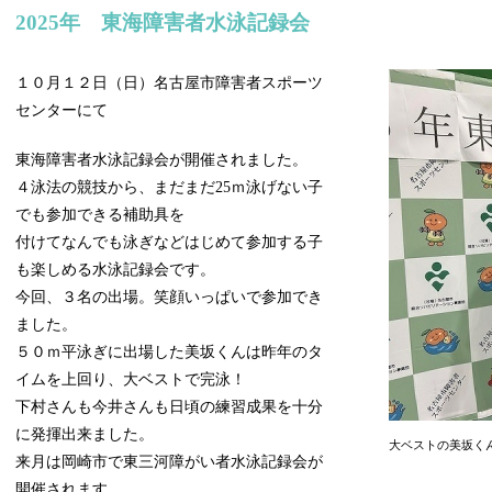
2025年 東海障害者水泳記録会
１０月１２日（日）名古屋市障害者スポーツ
センターにて
東海障害者水泳記録会が開催されました。
４泳法の競技から、まだまだ25ｍ泳げない子
でも参加できる補助具を
付けてなんでも泳ぎなどはじめて参加する子
も楽しめる水泳記録会です。
今回、３名の出場。笑顔いっぱいで参加でき
ました。
５０ｍ平泳ぎに出場した美坂くんは昨年のタ
イムを上回り、大ベストで完泳！
下村さんも今井さんも日頃の練習成果を十分
に発揮出来ました。
大ベストの美坂く
来月は岡崎市で東三河障がい者水泳記録会が
開催されます。